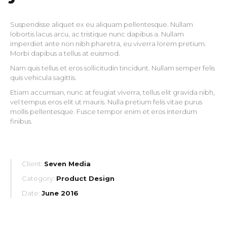
Suspendisse aliquet ex eu aliquam pellentesque. Nullam
lobortis lacus arcu, ac tristique nunc dapibus a. Nullam
imperdiet ante non nibh pharetra, eu viverra lorem pretium.
Morbi dapibus a tellus at euismod.
Nam quis tellus et eros sollicitudin tincidunt. Nullam semper felis
quis vehicula sagittis.
Etiam accumsan, nunc at feugiat viverra, tellus elit gravida nibh,
vel tempus eros elit ut mauris. Nulla pretium felis vitae purus
mollis pellentesque. Fusce tempor enim et eros interdum
finibus.
Client:
Seven Media
Category:
Product Design
Date:
June 2016