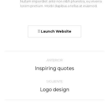
Nullam imperdiet ante non nibh pharetra, eu viverra
lorem pretium. Morbi dapibus a tellus at euismod.
Launch Website
Navegación
ANTERIOR
entre
Proyecto
Inspiring quotes
proyectos
anterior
SIGUIENTE
Proyecto
Logo design
siguiente