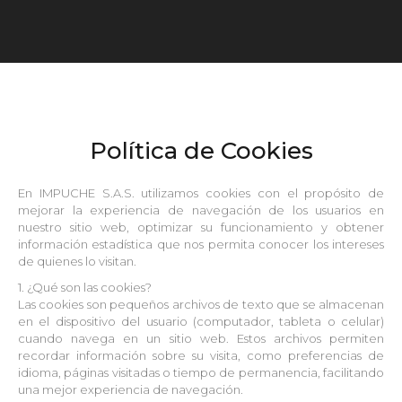
Estás aquí:
Política de Cookies
En IMPUCHE S.A.S. utilizamos cookies con el propósito de
mejorar la experiencia de navegación de los usuarios en
nuestro sitio web, optimizar su funcionamiento y obtener
información estadística que nos permita conocer los intereses
de quienes lo visitan.
1. ¿Qué son las cookies?
Las cookies son pequeños archivos de texto que se almacenan
en el dispositivo del usuario (computador, tableta o celular)
cuando navega en un sitio web. Estos archivos permiten
recordar información sobre su visita, como preferencias de
idioma, páginas visitadas o tiempo de permanencia, facilitando
una mejor experiencia de navegación.